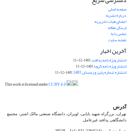
دسترسی سریع
صفحه اصلی
درباره نشریه
اعضای هیات تحریریه
ارسال مقاله
تماس با ما
نقشه سایت
آخرین اخبار
انتشار ویژه نامه پدافند
1401-12-11
انتشار ویژه نامه کرونا
1401-12-11
انتشاره شماره پاییز و زمستان 1401
1401-12-11
This work is licensed under
CC BY 4.0
آدرس
تهران، بزرگراه شهید بابایی، لویزان، دانشگاه صنعتی مالک اشتر، مجتمع
دانشگاهی پدافند غیرعامل.
شماره تماس: 22945141-021 داخلی 38538