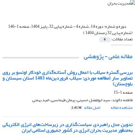
دوره و شماره:
دوره 14، شماره 4 - شماره پیاپی 32، پاییز 1404، صفحه 1-146
(شماره پیا پی 32 زمستان 1404 )
تعداد مقالات:
6
مقاله علمی - پژوهشی
بررسی گستره سیلاب با اعمال روش آستانه‌گذاری خودکار اوتسو بر روی
تصاویر سار (مطالعه موردی: سیلاب فروردین‌ماه 1403 استان سیستان و
بلوچستان)
صفحه
1-15
فاطمه دالوند، سید ابولفضل حسینی، پیمان طهماسبی، امید بهمنی
مشاهده مقاله
اصل مقاله
2.45 M
تدوین مدل راهبردی سیاست‌گذاری در زیرساخت‌های انرژی الکتریکی
به‌منظور مدیریت بحران انرژی در کشور جمهوری اسلامی ایران