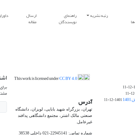
رتبه نشریه
راهنمای
ارسال
داورا
ها
نویسندگان
مقاله
اشت
This work is licensed under
CC BY 4.0
برای 
1
مشتر
14
1401-12-11
آدرس
تهران، بزرگراه شهید بابایی، لویزان، دانشگاه
صنعتی مالک اشتر، مجتمع دانشگاهی پدافند
غیرعامل.
شماره تماس: 22945141-021 داخلی 38538