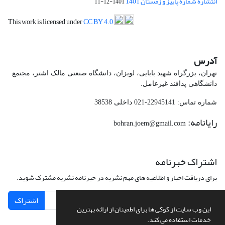
انتشاره شماره پاییز و زمستان 1401
1401-12-11
This work is licensed under
CC BY 4.0
آدرس
تهران، بزرگراه شهید بابایی، لویزان، دانشگاه صنعتی مالک اشتر، مجتمع
دانشگاهی پدافند غیرعامل.
شماره تماس: 22945141-021 داخلی 38538
رایانامه:
bohran.joem@gmail.com
اشتراک خبرنامه
برای دریافت اخبار و اطلاعیه های مهم نشریه در خبرنامه نشریه مشترک شوید.
اشتراک
این وب سایت از کوکی ها برای اطمینان از ارائه بهترین
خدمات استفاده می کند.