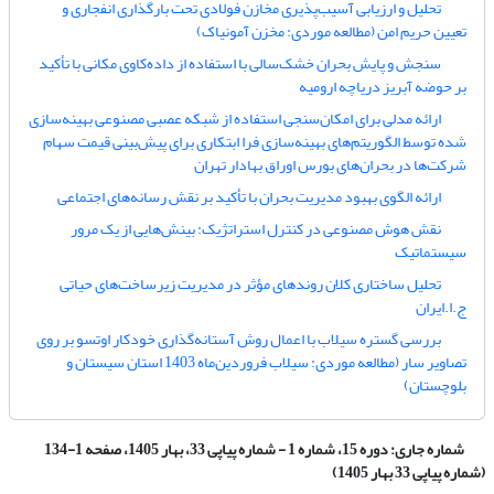
تحلیل و ارزیابی آسیب‌پذیری مخازن فولادی تحت بارگذاری انفجاری و
تعیین حریم امن (مطالعه موردی: مخزن آمونیاک)
سنجش و پایش بحران خشک‌سالی با استفاده از داده‌کاوی مکانی با تأکید
بر حوضه آبریز دریاچه ارومیه
ارائه مدلی برای امکان‌سنجی استفاده از شبکه عصبی مصنوعی بهینه‌سازی
شده توسط الگوریتم‌های بهینه‌سازی فرا ابتکاری برای پیش‌بینی قیمت سهام
شرکت‌ها در بحران‌های بورس اوراق بهادار تهران
ارائه الگوی بهبود مدیریت بحران با تأکید بر نقش رسانه‌های اجتماعی
نقش هوش مصنوعی در کنترل استراتژیک: بینش‌هایی از یک مرور
سیستماتیک
تحلیل ساختاری کلان روندهای مؤثر در مدیریت زیرساخت‌های حیاتی
ج.ا.ایران
بررسی گستره سیلاب با اعمال روش آستانه‌گذاری خودکار اوتسو بر روی
تصاویر سار (مطالعه موردی: سیلاب فروردین‌ماه 1403 استان سیستان و
بلوچستان)
شماره جاری:
دوره 15، شماره 1 - شماره پیاپی 33، بهار 1405، صفحه 1-134
(شماره پیاپی 33 بهار 1405)