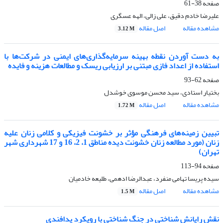
صفحه
38-61
علیرضا خادم دقیق، علی زالی، الهه عسگری
مشاهده مقاله
اصل مقاله
3.12 M
به دست آوردن نقطه بهینه سرمایه‌گذاری‌های ایمنی در شرکت‌ها با
استفاده از اعداد فازی مبتنی بر ارزیابی ریسک و مطالعات هزینه و فایده
صفحه
62-93
بختیار استادی، سید محسن موسوی خوشدل
مشاهده مقاله
اصل مقاله
1.72 M
تبیین زمینه‌های فرهنگی مؤثر بر خشونت فیزیکی و کلامی زنان علیه
زنان
(مورد مطالعه زنان خشونت دیده مناطق 1
،
2، 16 و 17 شهرداری شهر
تهران)
صفحه
94-113
سیده پریسا تهامی منفرد، عبدالرضا ادهمی، طلیعه خادمیان
مشاهده مقاله
اصل مقاله
1.5 M
نقش رایانش شناختی در جنگ شناختی با رویکرد پدافندی