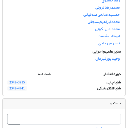
رضا حسنوی
محمد رضا ثروتی
جمشید صالحی صدقیانی
محمد ابراهیم سنجقی
محمد علی نکوئی
ابوطالب شفقت
ناصر مهردادی
مدیر علمی و اجرایی
وحید پورقهرمان
دوره انتشار
فصلنامه
شاپا چاپی
2345-3915
شاپا الکترونیکی
2345-4741
جستجو