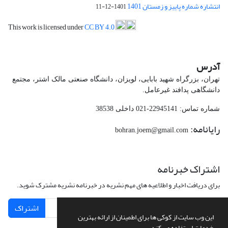
انتشاره شماره پاییز و زمستان 1401
1401-12-11
This work is licensed under
CC BY 4.0
آدرس
تهران، بزرگراه شهید بابایی، لویزان، دانشگاه صنعتی مالک اشتر، مجتمع
دانشگاهی پدافند غیرعامل.
شماره تماس: 22945141-021 داخلی 38538
رایانامه:
bohran.joem@gmail.com
اشتراک خبرنامه
برای دریافت اخبار و اطلاعیه های مهم نشریه در خبرنامه نشریه مشترک شوید.
اشتراک
این وب سایت از کوکی ها برای اطمینان از ارائه بهترین
خدمات استفاده می کند.