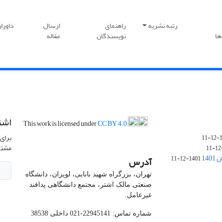
رتبه نشریه
راهنمای
ارسال
داورا
ها
نویسندگان
مقاله
اشت
This work is licensed under
CC BY 4.0
برای 
1
مشتر
14
1401-12-11
آدرس
تهران، بزرگراه شهید بابایی، لویزان، دانشگاه
صنعتی مالک اشتر، مجتمع دانشگاهی پدافند
غیرعامل.
شماره تماس: 22945141-021 داخلی 38538