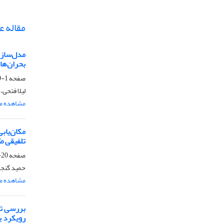
مقاله 
مدل‌سازی
بحران‌ه
صفحه
1-19
لیلا فتحی،
مشاهده مق
مکان‌یاب
تلفیقی ض
صفحه
20-37
حمید گنجا
مشاهده مق
بررسی تأ
رویکرد ی