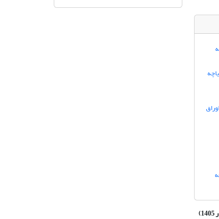
ه
یاچه
وراق
ه