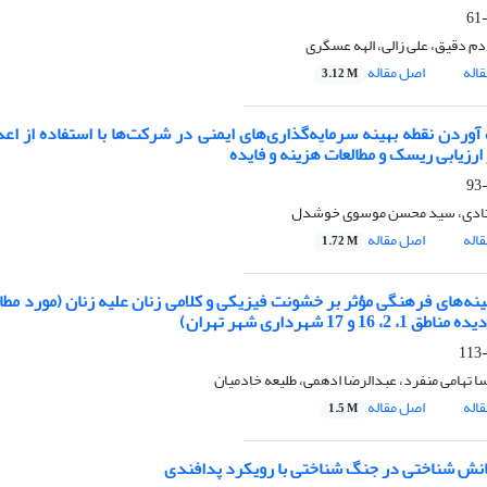
دم دقیق، علی زالی، الهه عسگری
اله
اصل مقاله
3.12 M
وردن نقطه بهینه سرمایه‌گذاری‌های ایمنی در شرکت‌ها با استفاده از اعد
 ارزیابی ریسک و مطالعات هزینه و فایده
ستادی، سید محسن موسوی خوشدل
اله
اصل مقاله
1.72 M
ینه‌های فرهنگی مؤثر بر خشونت فیزیکی و کلامی زنان علیه زنان
(مورد مطا
ده مناطق 1
،
2، 16 و 17 شهرداری شهر تهران)
ا تهامی منفرد، عبدالرضا ادهمی، طلیعه خادمیان
اله
اصل مقاله
1.5 M
نش شناختی در جنگ شناختی با رویکرد پدافندی