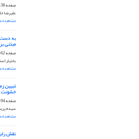
صفحه
38-61
علیرضا خا
مشاهده مق
به دست آ
مبتنی بر
صفحه
62-93
بختیار ا
مشاهده مق
تبیین زم
خشونت دی
صفحه
94-113
سیده پریس
مشاهده مق
نقش رایا