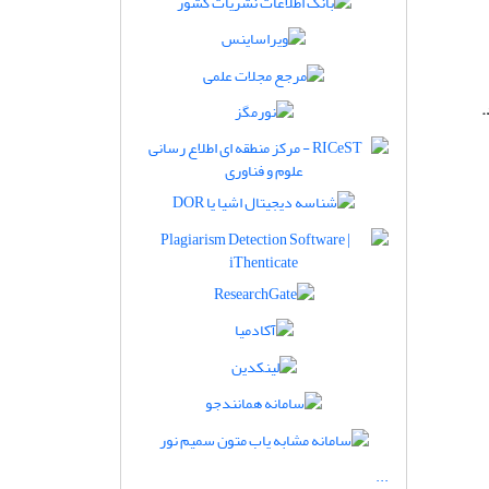
.
...