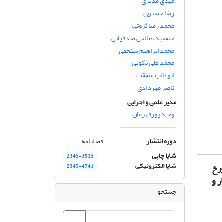
مهدی مدیری
رضا حسنوی
محمد رضا ثروتی
جمشید صالحی صدقیانی
محمد ابراهیم سنجقی
محمد علی نکوئی
ابوطالب شفقت
ناصر مهردادی
مدیر علمی و اجرایی
وحید پورقهرمان
دوره انتشار
فصلنامه
شاپا چاپی
2345-3915
شاپا الکترونیکی
رخ
2345-4741
ر و
جستجو