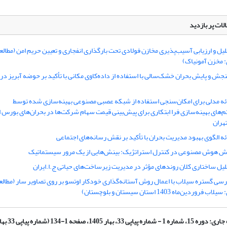
لات پر بازدید
لیل و ارزیابی آسیب‌پذیری مخازن فولادی تحت بارگذاری انفجاری و تعیین حریم امن (مطالع
 مخزن آمونیاک)
جش و پایش بحران خشک‌سالی با استفاده از داده‌کاوی مکانی با تأکید بر حوضه آبریز در
ائه مدلی برای امکان‌سنجی استفاده از شبکه عصبی مصنوعی بهینه‌سازی شده توسط
م‌های بهینه‌سازی فرا ابتکاری برای پیش‌بینی قیمت سهام شرکت‌ها در بحران‌های بورس ا
تهران
ائه الگوی بهبود مدیریت بحران با تأکید بر نقش رسانه‌های اجتماعی
ش هوش مصنوعی در کنترل استراتژیک: بینش‌هایی از یک مرور سیستماتیک
لیل ساختاری کلان روندهای مؤثر در مدیریت زیرساخت‌های حیاتی ج.ا.ایران
رسی گستره سیلاب با اعمال روش آستانه‌گذاری خودکار اوتسو بر روی تصاویر سار (مطالع
فروردین‌ماه 1403 استان سیستان و بلوچستان)
جاری:
دوره 15، شماره 1 - شماره پیاپی 33، بهار 1405، صفحه 1-134 (شماره پیاپی 33 بهار 1405)