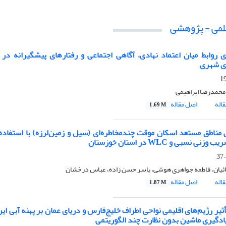
علمی - پژوهشی
 روابط میان اعتماد نهادی، آگاهی اجتماعی و
رفتارهای پیشگیرانه در 
ای شهری
 محمدرضا ابراهیمی
اله
اصل مقاله
1.69 M
ی مناطق مستعد اسکان موقت چندمخاطره‌ای (سیل و زمین‌لرزه) با استفاده
ریب وزنی نسبی و
WLC
در استان خوزستان
ئیان، فاطمه جواهری هوشی، یاسر حسن زاده، عباس درخشان
اله
اصل مقاله
1.87 M
ثیر رژیم‌های اقلیمی نواحی اطراف خلیج‌فارس و دریای عمان بر پهنه آبی ای
ادگیری ماشین بدون نظارت چند الگوریتمی