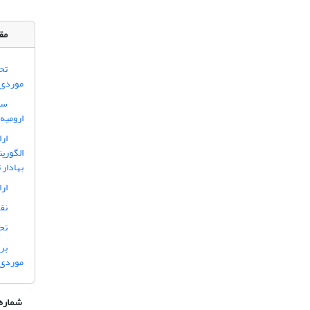
مقا
تح
موردی:
سن
ارومیه
ار
الگوریت
بهادار 
ار
نق
تح
بر
موردی: سیلاب 
شماره 