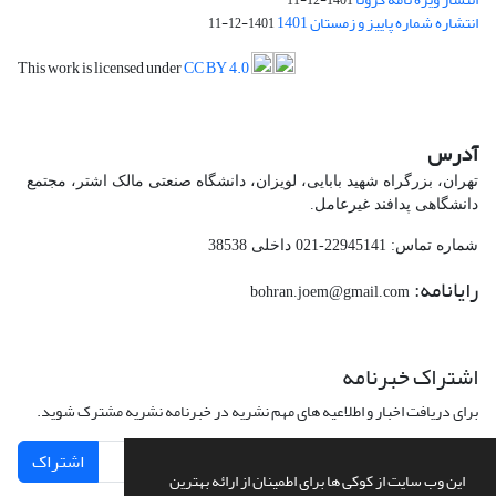
1401-12-11
انتشاره شماره پاییز و زمستان 1401
1401-12-11
This work is licensed under
CC BY 4.0
آدرس
تهران، بزرگراه شهید بابایی، لویزان، دانشگاه صنعتی مالک اشتر، مجتمع
دانشگاهی پدافند غیرعامل.
شماره تماس: 22945141-021 داخلی 38538
رایانامه:
bohran.joem@gmail.com
اشتراک خبرنامه
برای دریافت اخبار و اطلاعیه های مهم نشریه در خبرنامه نشریه مشترک شوید.
اشتراک
این وب سایت از کوکی ها برای اطمینان از ارائه بهترین