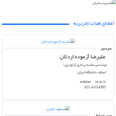
اعضای هیات تحریریه
سردبیر
علیرضا آزموده اردلان
مهندسی نقشه برداری (ژئودزی)
استاد، دانشگاه تهران
ut.ac.ir
ardalan
021-61114383
مدیر مسئول