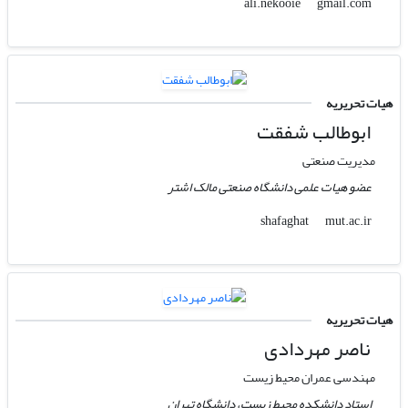
gmail.com
ali.nekooie
هیات تحریریه
ابوطالب شفقت
مدیریت صنعتی
عضو هیات علمی دانشگاه صنعتی مالک اشتر
mut.ac.ir
shafaghat
هیات تحریریه
ناصر مهردادی
مهندسی عمران محیط زیست
استاد دانشکده محیط زیست، دانشگاه تهران