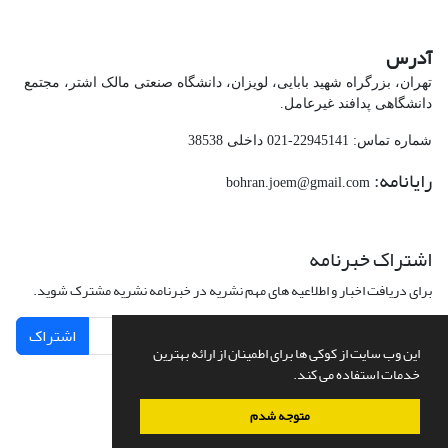
آدرس
تهران، بزرگراه شهید بابایی، لویزان، دانشگاه صنعتی مالک اشتر، مجتمع
دانشگاهی پدافند غیرعامل.
شماره تماس: 22945141-021 داخلی 38538
رایانامه:
bohran.joem@gmail.com
اشتراک خبرنامه
برای دریافت اخبار و اطلاعیه های مهم نشریه در خبرنامه نشریه مشترک شوید.
اشتراک
این وب سایت از کوکی ها برای اطمینان از ارائه بهترین
خدمات استفاده می کند.
متوجه شدم
سامانه مدیریت نشریات علمی.
طراحی و پیاده سازی از
سیناوب