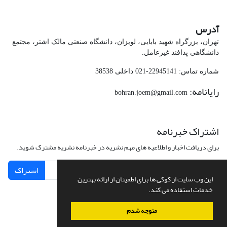
آدرس
تهران، بزرگراه شهید بابایی، لویزان، دانشگاه صنعتی مالک اشتر، مجتمع
دانشگاهی پدافند غیرعامل.
شماره تماس: 22945141-021 داخلی 38538
رایانامه:
bohran.joem@gmail.com
اشتراک خبرنامه
برای دریافت اخبار و اطلاعیه های مهم نشریه در خبرنامه نشریه مشترک شوید.
اشتراک
این وب سایت از کوکی ها برای اطمینان از ارائه بهترین
خدمات استفاده می کند.
متوجه شدم
سامانه مدیریت نشریات علمی.
طراحی و پیاده سازی از
سیناوب