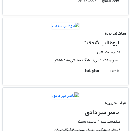
gmail.com
ali.nekooie
هیات تحریریه
ابوطالب شفقت
مدیریت صنعتی
عضو هیات علمی دانشگاه صنعتی مالک اشتر
mut.ac.ir
shafaghat
هیات تحریریه
ناصر مهردادی
مهندسی عمران محیط زیست
استاد دانشکده محیط زیست، دانشگاه تهران