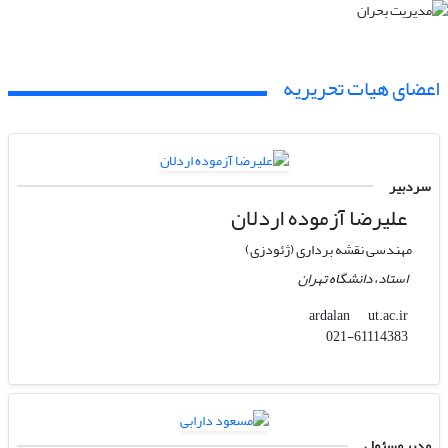
اعضای هیات تحریریه
سردبیر
علیرضا آزموده اردلان
مهندسی نقشه برداری (ژئودزی)
استاد، دانشگاه تهران
ut.ac.ir
ardalan
021-61114383
مدیر مسئول