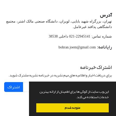
آدرس
تهران، بزرگراه شهید بابایی، لویزان، دانشگاه صنعتی مالک اشتر، مجتمع
دانشگاهی پدافند غیرعامل.
شماره تماس: 22945141-021 داخلی 38538
رایانامه:
bohran.joem@gmail.com
اشتراک خبرنامه
برای دریافت اخبار و اطلاعیه های مهم نشریه در خبرنامه نشریه مشترک شوید.
اشتراک
این وب سایت از کوکی ها برای اطمینان از ارائه بهترین
خدمات استفاده می کند.
متوجه شدم
سامانه مدیریت نشریات علمی.
طراحی و پیاده سازی از
سیناوب