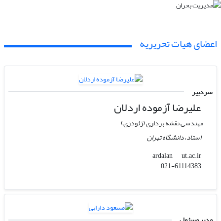
اعضای هیات تحریریه
سردبیر
علیرضا آزموده اردلان
مهندسی نقشه برداری (ژئودزی)
استاد، دانشگاه تهران
ut.ac.ir
ardalan
021-61114383
مدیر مسئول