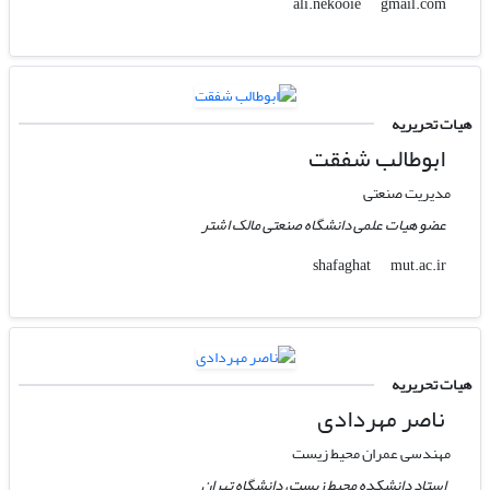
gmail.com
ali.nekooie
هیات تحریریه
ابوطالب شفقت
مدیریت صنعتی
عضو هیات علمی دانشگاه صنعتی مالک اشتر
mut.ac.ir
shafaghat
هیات تحریریه
ناصر مهردادی
مهندسی عمران محیط زیست
استاد دانشکده محیط زیست، دانشگاه تهران