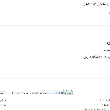
ه صنعتی مالک اشتر
ی
یست
یست، دانشگاه تهران
اشت
This work is licensed under
CC BY 4.0
برای 
1
مشتر