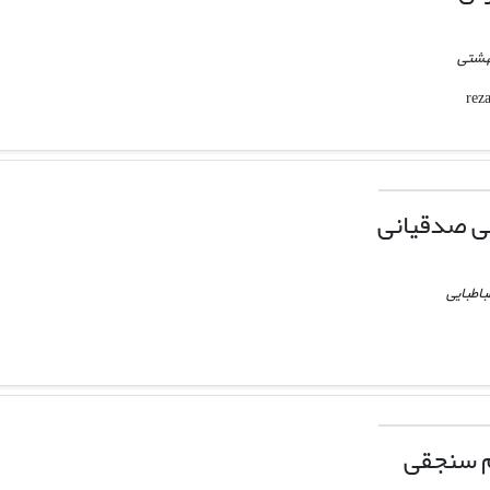
هشتی
 صدقیانی
باطبایی
م سنجقی