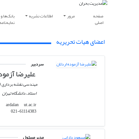
صفحه
مرور
اطلاعات نشریه
بانک‌ها و
اصلی
نمایه‌نامه‌
اعضای هیات تحریریه
سردبیر
علیرضا آزموده
مهندسی نقشه برداری (
استاد، دانشگاه تهران
ut.ac.ir
ardalan
021-61114383
مدیر مسئول