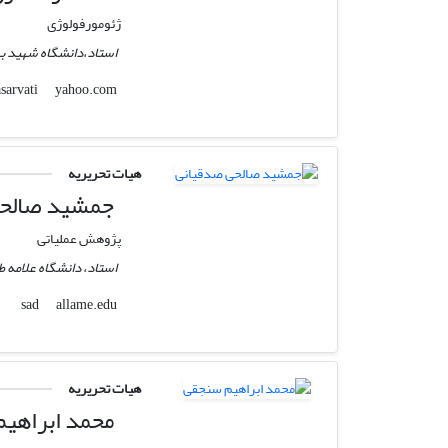
ژئومورفولوژی
استاد،دانشگاه شهید ب
yahoo.com
rezasarvati
هیات تحریریه
جمشید صالحی
پژوهش عملیاتی
استاد، دانشگاه علامه ط
allame.edu
sad
هیات تحریریه
محمد ابراهی