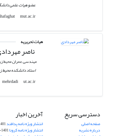
عضو هیات علمی دانشگا
mut.ac.ir
shafaghat
هیات تحریریه
ناصر مهرداد
مهندسی عمران محیط ز
استاد دانشکده محیط ز
ut.ac.ir
mehrdadi
دسترسی سریع
آخرین اخبار
صفحه اصلی
انتشار ویژه نامه پدافند
401-12-11
درباره نشریه
انتشار ویژه نامه کرونا
1401-12-11