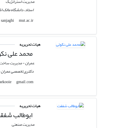
مدیریت استراتژیک
استاد، دانشگاه مالک ا
mut.ac.ir
sanjaghi
هیات تحریریه
محمد علی نکو
عمران - مدیریت ساخت
دکتری تخصصی عمران - 
gmail.com
ali.nekooie
هیات تحریریه
ابوطالب شفق
مدیریت صنعتی