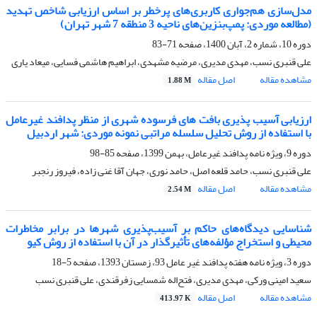
مدل‌سازی هم‌جواری کاربری‌های پرخطر بر اساس ارزیابی شاخص تهدید
(مطالعه موردی: پمپ‌بنزین‌های ناحیه 3 منطقه 7 شهر تهران)
دوره 10، شماره 2، آبان 1400، صفحه
71-83
علی قنبری نسب، مهدی مدیری، مرضیه مشهدی، ابراهیم هاشمی فسایی، میعاد یاری
مشاهده مقاله
اصل مقاله
1.88 M
ارزیابی آسیب پذیری بافت های فرسوده شهری از منظر پدافند غیرعامل
با استفاده از روش تحلیل سلسله مراتبی نمونه موردی: شهر اردبیل
دوره 9، ویژه نامه پدافند غیرعامل، بهمن 1399، صفحه
85-98
علی قنبری نسب، حامد قلعه اصل، حامد نوری، جهان آقا غنی زاده، فیروز رنجبر
مشاهده مقاله
اصل مقاله
2.54 M
شناسایی دیدگاه‌های حاکم بر آسیب‌پذیری شهرها در برابر مخاطرات
محیطی و استخراج مؤلفه‌های تأثیرگذار در آن با استفاده از روش کیو
دوره 3، ویژه نامه هفته پدافند غیر عامل 93، زمستان 1393، صفحه
5-18
سعید امینی ورکی، مهدی مدیری، فتح‌اله شمسایی زفرقندی، علی قنبری نسب
مشاهده مقاله
اصل مقاله
413.97 K