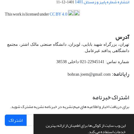
انتشاره شماره پاییز و زمستان 1401
1401-12-11
This work is licensed under
CC BY 4.0
آدرس
تهران، بزرگراه شهید بابایی، لویزان، دانشگاه صنعتی مالک اشتر، مجتمع
دانشگاهی پدافند غیرعامل.
شماره تماس: 22945141-021 داخلی 38538
رایانامه:
bohran.joem@gmail.com
اشتراک خبرنامه
برای دریافت اخبار و اطلاعیه های مهم نشریه در خبرنامه نشریه مشترک شوید.
اشتراک
این وب سایت از کوکی ها برای اطمینان از ارائه بهترین
خدمات استفاده می کند.